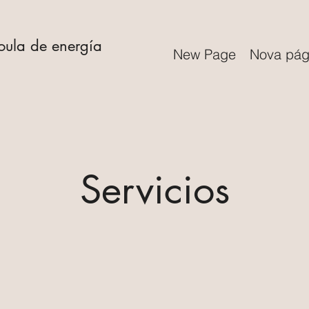
doula de energía
New Page
Nova pág
Servicios